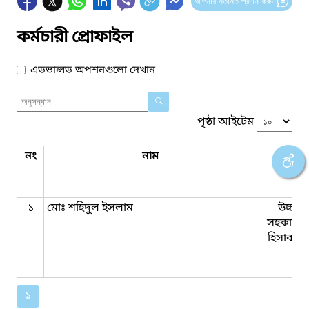
আপনার মতামত প্রদান করুন
কর্মচারী প্রোফাইল
এডভান্সড অপশনগুলো দেখান
পৃষ্ঠা আইটেম
নং
নাম
পদবি
১
মোঃ শহিদুল ইসলাম
উচ্চমা
সহকারী 
হিসাব রক
১