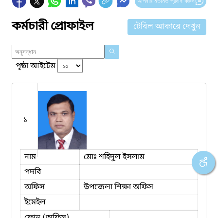
আপনার মতামত প্রদান করুন
কর্মচারী প্রোফাইল
টেবিল আকারে দেখুন
পৃষ্ঠা আইটেম
১
নাম
মোঃ শহিদুল ইসলাম
পদবি
অফিস
উপজেলা শিক্ষা অফিস
ইমেইল
ফোন (অফিস)